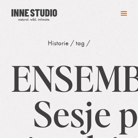
Historie
/ tag /
ENSEMB
Sesje 
FERTA FOTOGRAFII ŚLUBNEJ
OFERTA SESJI KOBIECYCH