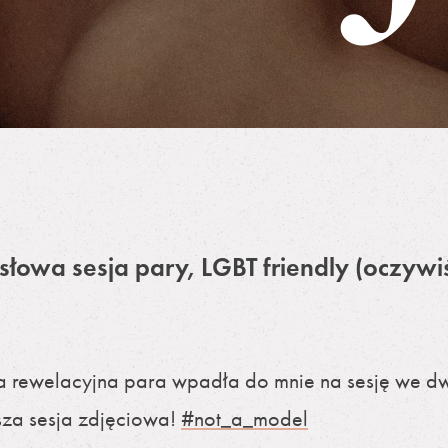
łowa sesja pary, LGBT friendly (oczywiś
a rewelacyjna para wpadła do mnie na sesję we dw
wsza sesja zdjęciowa!
#not_a_model