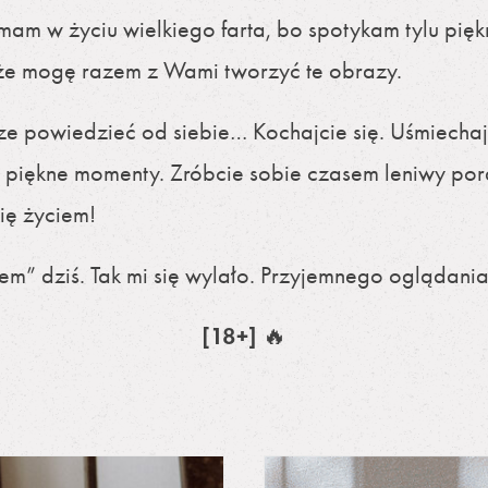
am w życiu wielkiego farta, bo spotykam tylu piękn
 że mogę razem z Wami tworzyć te obrazy.
e powiedzieć od siebie… Kochajcie się. Uśmiechajc
 piękne momenty. Zróbcie sobie czasem leniwy pora
ię życiem!
em” dziś. Tak mi się wylało. Przyjemnego oglądania
[18+]
🔥