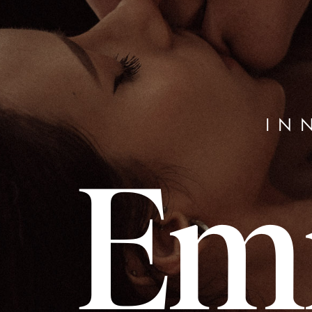
IN
Emi