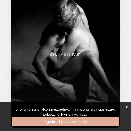
K+M, AKTY PARY
×
Strona korzysta tylko z niezbędnych, funkcjonalnych ciasteczek.
Zobacz
Politykę prywatności
.
Zgoda – byle z czekoladą!