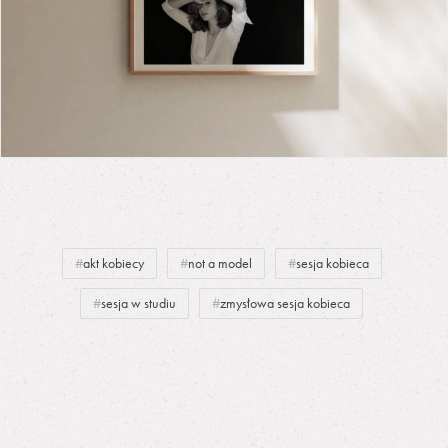
akt kobiecy
not a model
sesja kobieca
sesja w studiu
zmysłowa sesja kobieca